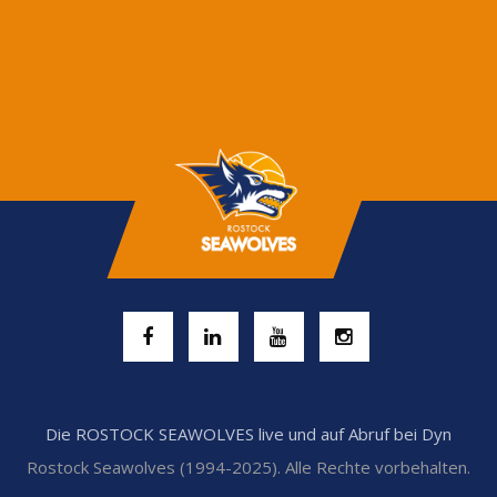
Die ROSTOCK SEAWOLVES live und auf Abruf bei Dyn
Rostock Seawolves (1994-2025). Alle Rechte vorbehalten.