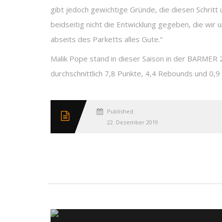
gibt jedoch gewichtige Gründe, die diesen Schritt u
beidseitig nicht die Entwicklung gegeben, die wir
abseits des Parketts alles Gute.“
Malik Pope stand in dieser Saison in der BARMER 
durchschnittlich 7,8 Punkte, 4,4 Rebounds und 0,9 
Published
22. Dezember 2019