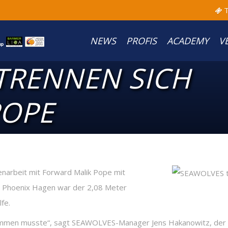
T
NEWS
PROFIS
ACADEMY
V
TRENNEN SICH
POPE
rbeit mit Forward Malik Pope mit
n Phoenix Hagen war der 2,08 Meter
fe.
 kommen musste“, sagt SEAWOLVES-Manager Jens Hakanowitz, der