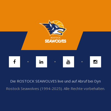
Die ROSTOCK SEAWOLVES live und auf Abruf bei Dyn
Rostock Seawolves (1994-2025). Alle Rechte vorbehalten.