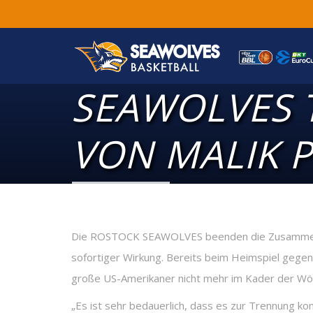
SEAWOLVES 
VON MALIK 
Die ROSTOCK SEAWOLVES beenden die Zusammena
sofortiger Wirkung. Bereits beim Heimspiel gege
große US-Amerikaner nicht mehr im Kader der Wöl
„Es ist sehr bedauerlich, dass es zur Trennung