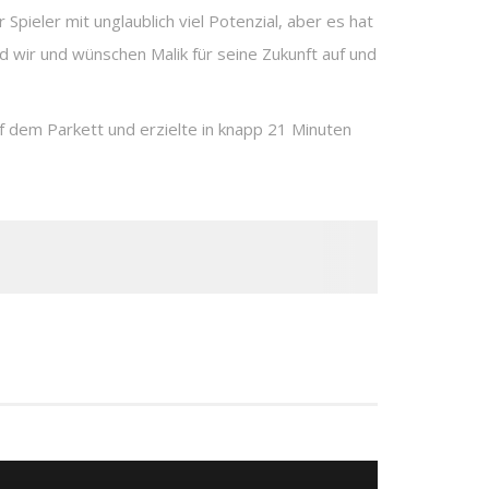
Spieler mit unglaublich viel Potenzial, aber es hat
d wir und wünschen Malik für seine Zukunft auf und
f dem Parkett und erzielte in knapp 21 Minuten