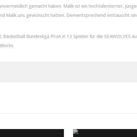
nvermeidlich gemacht haben. Malik ist ein hochtalentierter, junger 
 und Malik uns gewünscht hatten. Dementsprechend enttäuscht sin
2. Basketball Bundesliga ProA in 13 Spielen für die SEAWOLVES au
Blocks.