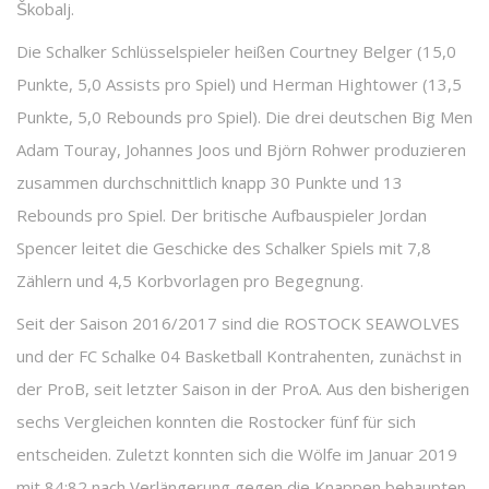
Škobalj.
Die Schalker Schlüsselspieler heißen Courtney Belger (15,0
Punkte, 5,0 Assists pro Spiel) und Herman Hightower (13,5
Punkte, 5,0 Rebounds pro Spiel). Die drei deutschen Big Men
Adam Touray, Johannes Joos und Björn Rohwer produzieren
zusammen durchschnittlich knapp 30 Punkte und 13
Rebounds pro Spiel. Der britische Aufbauspieler Jordan
Spencer leitet die Geschicke des Schalker Spiels mit 7,8
Zählern und 4,5 Korbvorlagen pro Begegnung.
Seit der Saison 2016/2017 sind die ROSTOCK SEAWOLVES
und der FC Schalke 04 Basketball Kontrahenten, zunächst in
der ProB, seit letzter Saison in der ProA. Aus den bisherigen
sechs Vergleichen konnten die Rostocker fünf für sich
entscheiden. Zuletzt konnten sich die Wölfe im Januar 2019
mit 84:82 nach Verlängerung gegen die Knappen behaupten.