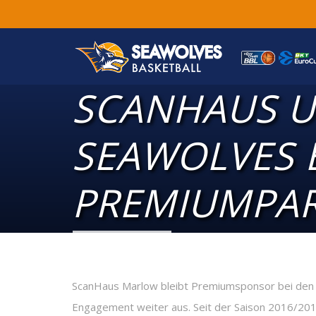
SCANHAUS 
SEAWOLVES 
PREMIUMPA
ScanHaus Marlow bleibt Premiumsponsor bei de
Engagement weiter aus. Seit der Saison 2016/201