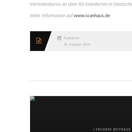
Vertriebsbüros an über 60 Standorten in Deutschl
Mehr Information auf
www.scanhaus.de
Published
18. Oktober 2019
FRÜHERE BEITRÄGE