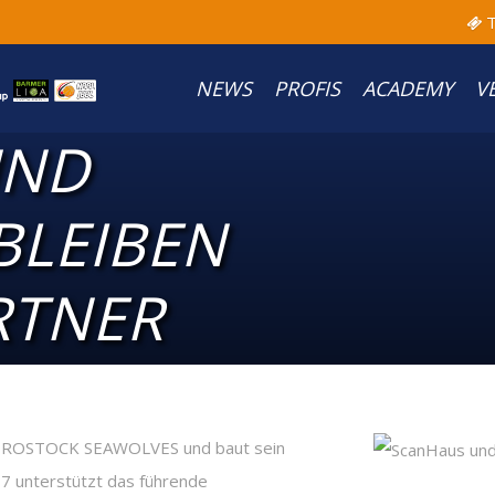
T
NEWS
PROFIS
ACADEMY
V
UND
BLEIBEN
RTNER
n ROSTOCK SEAWOLVES und baut sein
7 unterstützt das führende