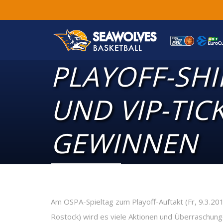
PLAYOFF-SHI
UND VIP-TIC
GEWINNEN
Am OSPA-Spieltag zum Playoff-Auftakt (Fr, 9.3.20
Rostock) wird es viele Aktionen und Überrasch