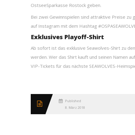
OstseeSparkasse Rostock geben.
Bei zwei Gewinnspielen sind attraktive Preise z
auf Instagram mit dem Hashtag #OSPASEAWOLVES 
Exklusives Playoff-Shirt
Ab sofort ist das exklusive Seawolves-Shirt zu den
werden. Wer das Shirt kauft und seinen Namen auf 
VIP-Tickets für das nächste SEAWOLVES-Heimspiel
Published
8. März 2018