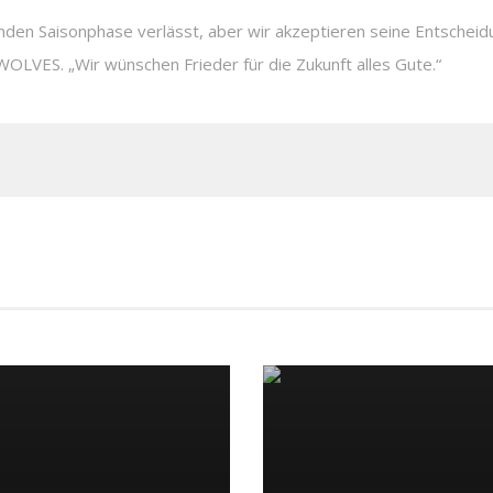
denden Saisonphase verlässt, aber wir akzeptieren seine Entsche
LVES. „Wir wünschen Frieder für die Zukunft alles Gute.“