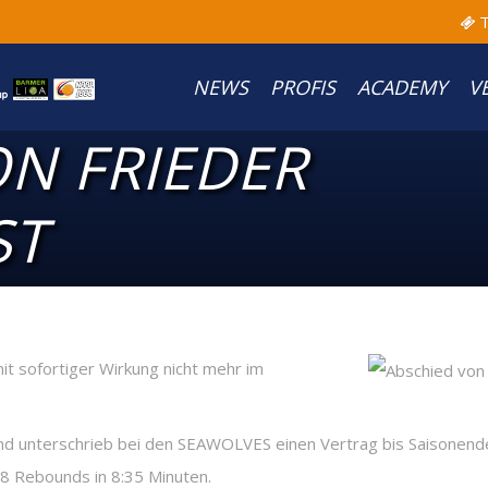
T
NEWS
PROFIS
ACADEMY
V
N FRIEDER
ST
it sofortiger Wirkung nicht mehr im
 unterschrieb bei den SEAWOLVES einen Vertrag bis Saisonende.
8 Rebounds in 8:35 Minuten.