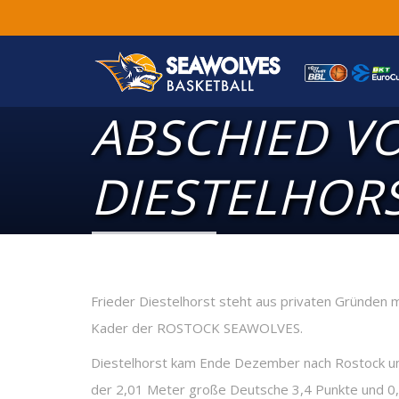
ABSCHIED VO
DIESTELHOR
Frieder Diestelhorst steht aus privaten Gründen m
Kader der ROSTOCK SEAWOLVES.
Diestelhorst kam Ende Dezember nach Rostock und
der 2,01 Meter große Deutsche 3,4 Punkte und 0,