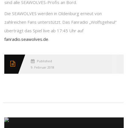
sind alle SEAWOLVES-Profis an Bord.
Die SEAWOLVES werden in Oldenburg erneut von
zahlreichen Fans unterstützt. Das Fanradio „Wolfsgeheul“
überträgt das Spiel live ab 17:45 Uhr auf
fanradio.seawolves.de
.
Published
9. Februar 2018