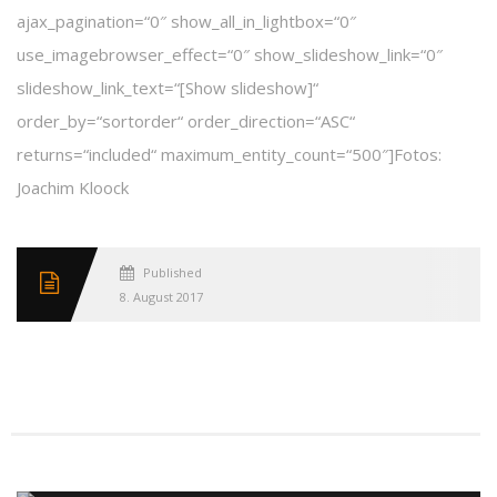
ajax_pagination=“0″ show_all_in_lightbox=“0″
use_imagebrowser_effect=“0″ show_slideshow_link=“0″
slideshow_link_text=“[Show slideshow]“
order_by=“sortorder“ order_direction=“ASC“
returns=“included“ maximum_entity_count=“500″]Fotos:
Joachim Kloock
Published
8. August 2017