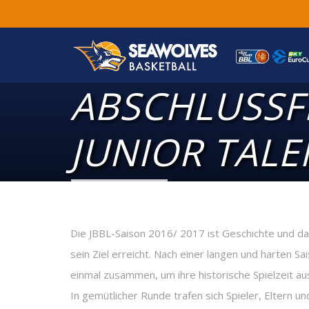
ABSCHLUSSF
JUNIOR TALE
Die JBBL-Saison 2016/ 2017 ist Geschichte und da
sein Ziel erreicht. Nach einer langen und harten 
einmal zusammen, um ihre historische Spielzeit aus
In gemütlicher Runde trafen sich Spieler, Eltern u