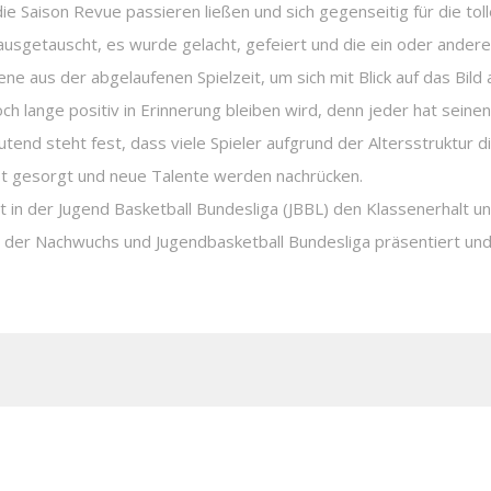
 Saison Revue passieren ließen und sich gegenseitig für die to
sgetauscht, es wurde gelacht, gefeiert und die ein oder andere 
 aus der abgelaufenen Spielzeit, um sich mit Blick auf das Bild an
och lange positiv in Erinnerung bleiben wird, denn jeder hat seine
eutend steht fest, dass viele Spieler aufgrund der Altersstruktur 
st gesorgt und neue Talente werden nachrücken.
eit in der Jugend Basketball Bundesliga (JBBL) den Klassenerhalt u
 der Nachwuchs und Jugendbasketball Bundesliga präsentiert und