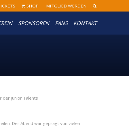
ICKETS
SHOP
MITGLIED WERDEN
EREIN
SPONSOREN
FANS
KONTAKT
rweilen. Der Abend war geprägt von vielen