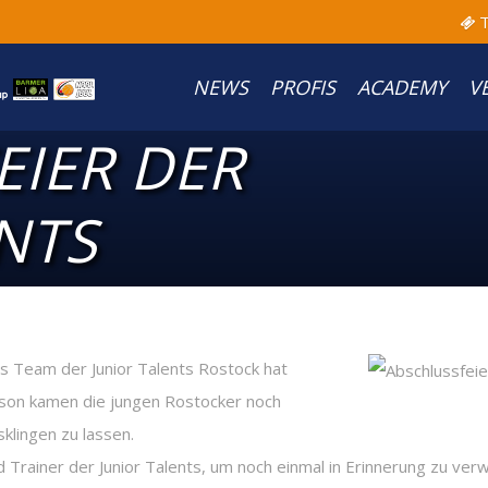
T
NEWS
PROFIS
ACADEMY
V
EIER DER
NTS
s Team der Junior Talents Rostock hat
Saison kamen die jungen Rostocker noch
klingen zu lassen.
nd Trainer der Junior Talents, um noch einmal in Erinnerung zu ve