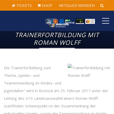
TICKETS
SHOP
MITGLIED WERDEN
ME
TRAINERFORTBILDUNG MIT
ROMAN WOLFF
Die Trainerfortbildung zum
Thema „Spieler- und
Teamentwicklung im Kindes- und
Jugendalter“ wird in Rostock am 25. Februar 2017 unter der
Leitung des U13 Landesauswahltrainers Roman Wolff
stattfinden. Schwerpunkt ist der Zusammenhang der
individuellen Spieler- sowie der Teamentwicklung im Kinder-