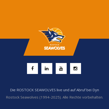
Die ROSTOCK SEAWOLVES live und auf Abruf bei Dyn
Rostock Seawolves (1994-2025). Alle Rechte vorbehalten.