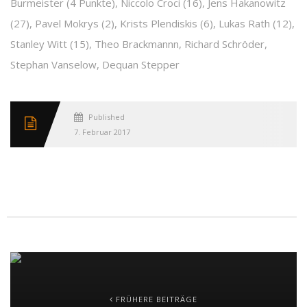
Burmeister (4 Punkte), Niccolo Croci (16), Jens Hakanowitz
(27), Pavel Mokrys (2), Krists Plendiskis (6), Lukas Rath (12),
Stanley Witt (15), Theo Brackmannn, Richard Schröder,
Stephan Vanselow, Dequan Stepper
Published
7. Februar 2017
FRÜHERE BEITRÄGE