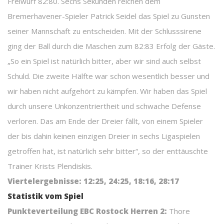
Freiwurf 82:80. Sechs Sekunden reichen dem
Bremerhavener-Spieler Patrick Seidel das Spiel zu Gunsten
seiner Mannschaft zu entscheiden. Mit der Schlusssirene
ging der Ball durch die Maschen zum 82:83 Erfolg der Gäste.
„So ein Spiel ist natürlich bitter, aber wir sind auch selbst
Schuld. Die zweite Hälfte war schon wesentlich besser und
wir haben nicht aufgehört zu kämpfen. Wir haben das Spiel
durch unsere Unkonzentriertheit und schwache Defense
verloren. Das am Ende der Dreier fällt, von einem Spieler
der bis dahin keinen einzigen Dreier in sechs Ligaspielen
getroffen hat, ist natürlich sehr bitter“, so der enttäuschte
Trainer Krists Plendiskis.
Viertelergebnisse: 12:25, 24:25, 18:16, 28:17
Statistik vom Spiel
Punkteverteilung EBC Rostock Herren 2:
Thore