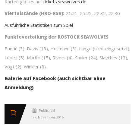
Karten gibt es auf
tickets.seawolves.de
.
Viertelstände (HRO-RSV):
21:21, 25:25, 22:32, 22:30
Ausführliche Statistiken zum Spiel
Punkteverteilung der ROSTOCK SEAWOLVES
Buntić (3), Davis (13), Hellmann (3), Lange (nicht eingesetzt),
Lopez (5), Murillo (15), Rivers (4), Shuler (24), Slavchev (13),
Vogt (2), Winkler (8).
Galerie auf Facebook (auch sichtbar ohne
Anmeldung)
Published
27. November 2016