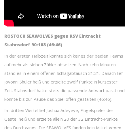
ROSTOCK SEAWOLVES gegen RSV Eintracht
Stahnsdorf 90:108 (46:46)
In der ersten Halbzeit konnte sich keines der beiden Teams
auf mehr als sieben Zähler absetzen. Nach zehn Minuten
stand es in einem offenen Schlagabtausch 21:21. Danach lief
Jovonni Shuler heiß und erzielte zwölf Punkte in kürzester
Zeit. Stahnsdorf hatte stets die passende Antwort parat und
konnte bis zur Pause das Spiel offen gestalten (46:46).
Im dritten Viertel lief Joshua Adeyeye, Flügelspieler der
Gäste, heiß und erzielte allein 20 der 32 Eintracht-Punkte
des Durchgangs. Die SEAWOLVES fanden kein Mittel gegen