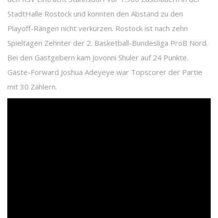
StadtHalle Rostock und konnten den Abstand zu den
Playoff-Rängen nicht verkürzen. Rostock ist nach zehn
Spieltagen Zehnter der 2. Basketball-Bundesliga ProB Nord.
Bei den Gastgebern kam Jovonni Shuler auf 24 Punkte.
Gäste-Forward Joshua Adeyeye war Topscorer der Partie
mit 30 Zählern.