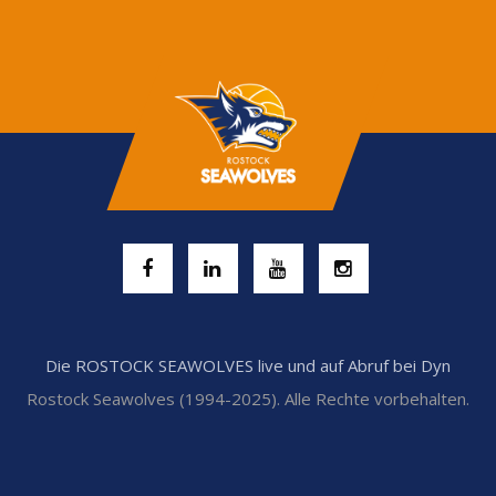
Die ROSTOCK SEAWOLVES live und auf Abruf bei Dyn
Rostock Seawolves (1994-2025). Alle Rechte vorbehalten.