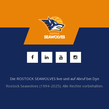
Die ROSTOCK SEAWOLVES live und auf Abruf bei Dyn
Rostock Seawolves (1994-2025). Alle Rechte vorbehalten.