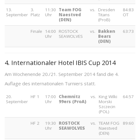
13.
3.
11:30
Team FOG
vs.
Dresden
84:83
September
Platz
Uhr
Naestved
Titans
OT
(DEN)
(ProB)
Finale
14:00
ROSTOCK
vs.
Bakken
63:73
Uhr
SEAWOLVES
Bears
(DEN)
4. Internationaler Hotel IBIS Cup 2014
Am Wochenende 20./21. September 2014 fand die 4.
Auflage des internationalen Turniers statt.
20.
HF 1
17:00
Chemnitz
vs.
King Wilki
64:57
September
Uhr
99ers (ProA)
Morski
Szczecin
(POL)
HF 2
19:30
ROSTOCK
vs.
TEAM FOG
89:60
Uhr
SEAWOLVES
Naestved
(DEN)