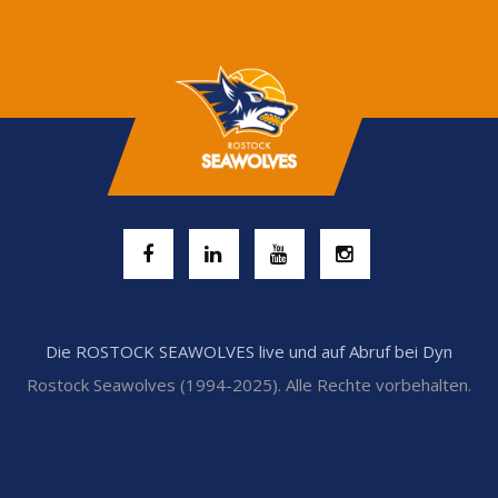
Die ROSTOCK SEAWOLVES live und auf Abruf bei Dyn
Rostock Seawolves (1994-2025). Alle Rechte vorbehalten.