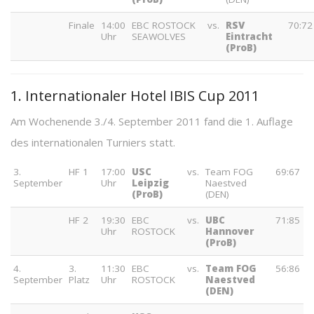
Finale
14:00
EBC ROSTOCK
vs.
RSV
70:72
Uhr
SEAWOLVES
Eintracht
(ProB)
1. Internationaler Hotel IBIS Cup 2011
Am Wochenende 3./4. September 2011 fand die 1. Auflage
des internationalen Turniers statt.
3.
HF 1
17:00
USC
vs.
Team FOG
69:67
September
Uhr
Leipzig
Naestved
(ProB)
(DEN)
HF 2
19:30
EBC
vs.
UBC
71:85
Uhr
ROSTOCK
Hannover
(ProB)
4.
3.
11:30
EBC
vs.
Team FOG
56:86
September
Platz
Uhr
ROSTOCK
Naestved
(DEN)