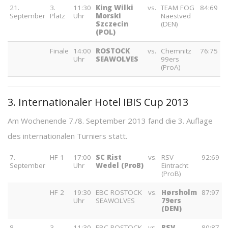
21.
3.
11:30
King Wilki
vs.
TEAM FOG
84:69
September
Platz
Uhr
Morski
Naestved
Szczecin
(DEN)
(POL)
Finale
14:00
ROSTOCK
vs.
Chemnitz
76:75
Uhr
SEAWOLVES
99ers
(ProA)
3. Internationaler Hotel IBIS Cup 2013
Am Wochenende 7./8. September 2013 fand die 3. Auflage
des internationalen Turniers statt.
7.
HF 1
17:00
SC Rist
vs.
RSV
92:69
September
Uhr
Wedel (ProB)
Eintracht
(ProB)
HF 2
19:30
EBC ROSTOCK
vs.
Hørsholm
87:97
Uhr
SEAWOLVES
79ers
(DEN)
8.
3.
11:30
EBC ROSTOCK
vs.
RSV
80:87