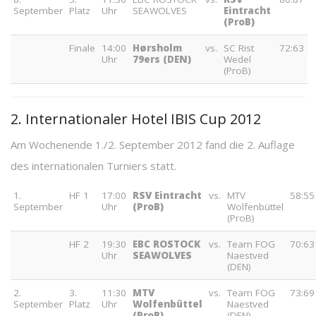
September
Platz
Uhr
SEAWOLVES
Eintracht
(ProB)
Finale
14:00
Hørsholm
vs.
SC Rist
72:63
Uhr
79ers (DEN)
Wedel
(ProB)
2. Internationaler Hotel IBIS Cup 2012
Am Wochenende 1./2. September 2012 fand die 2. Auflage
des internationalen Turniers statt.
1.
HF 1
17:00
RSV Eintracht
vs.
MTV
58:55
September
Uhr
(ProB)
Wolfenbüttel
(ProB)
HF 2
19:30
EBC ROSTOCK
vs.
Team FOG
70:63
Uhr
SEAWOLVES
Naestved
(DEN)
2.
3.
11:30
MTV
vs.
Team FOG
73:69
September
Platz
Uhr
Wolfenbüttel
Naestved
(ProB)
(DEN)