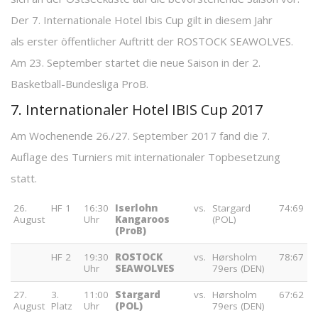
Der 7. Internationale Hotel Ibis Cup gilt in diesem Jahr
als erster öffentlicher Auftritt der ROSTOCK SEAWOLVES.
Am 23. September startet die neue Saison in der 2.
Basketball-Bundesliga ProB.
7. Internationaler Hotel IBIS Cup 2017
Am Wochenende 26./27. September 2017 fand die 7.
Auflage des Turniers mit internationaler Topbesetzung
statt.
26.
HF 1
16:30
Iserlohn
vs.
Stargard
74:69
August
Uhr
Kangaroos
(POL)
(ProB)
HF 2
19:30
ROSTOCK
vs.
Hørsholm
78:67
Uhr
SEAWOLVES
79ers (DEN)
27.
3.
11:00
Stargard
vs.
Hørsholm
67:62
August
Platz
Uhr
(POL)
79ers (DEN)