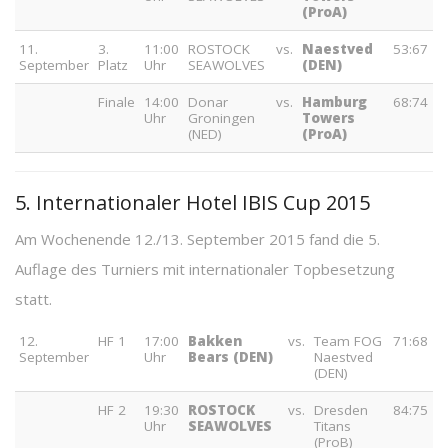
(ProA)
11.
3.
11:00
ROSTOCK
vs.
Naestved
53:67
September
Platz
Uhr
SEAWOLVES
(DEN)
Finale
14:00
Donar
vs.
Hamburg
68:74
Uhr
Groningen
Towers
(NED)
(ProA)
5. Internationaler Hotel IBIS Cup 2015
Am Wochenende 12./13. September 2015 fand die 5.
Auflage des Turniers mit internationaler Topbesetzung
statt.
12.
HF 1
17:00
Bakken
vs.
Team FOG
71:68
September
Uhr
Bears (DEN)
Naestved
(DEN)
HF 2
19:30
ROSTOCK
vs.
Dresden
84:75
Uhr
SEAWOLVES
Titans
(ProB)