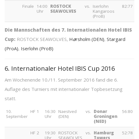
Finale
14:00
ROSTOCK
vs.
Iserlohn
82:77
Uhr
SEAWOLVES
Kangaroos
(ProB)
Die Mannschaften des 7. Internationalen Hotel IBIS
Cup:
ROSTOCK SEAWOLVES,
H
ø
rsholm (DEN)
,
Stargard
(ProA)
,
Iserlohn (ProB)
6. Internationaler Hotel IBIS Cup 2016
Am Wochenende 10./11. September 2016 fand die 6.
Auflage des Turniers mit internationaler Topbesetzung
statt.
10.
HF 1
16:30
Naestved
vs.
Donar
56:80
September
Uhr
(DEN)
Groningen
(NED)
HF 2
19:30
ROSTOCK
vs.
Hamburg
52:78
Uhr
SEAWOLVES
Towers