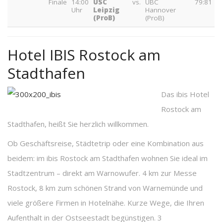
Finale
14:00
USC
vs.
UBC
79:81
Uhr
Leipzig
Hannover
(ProB)
(ProB)
Hotel IBIS Rostock am
Stadthafen
Das ibis Hotel
Rostock am
Stadthafen, heißt Sie herzlich willkommen.
Ob Geschäftsreise, Städtetrip oder eine Kombination aus
beidem: im ibis Rostock am Stadthafen wohnen Sie ideal im
Stadtzentrum – direkt am Warnowufer. 4 km zur Messe
Rostock, 8 km zum schönen Strand von Warnemünde und
viele größere Firmen in Hotelnähe. Kurze Wege, die Ihren
Aufenthalt in der Ostseestadt begünstigen. 3