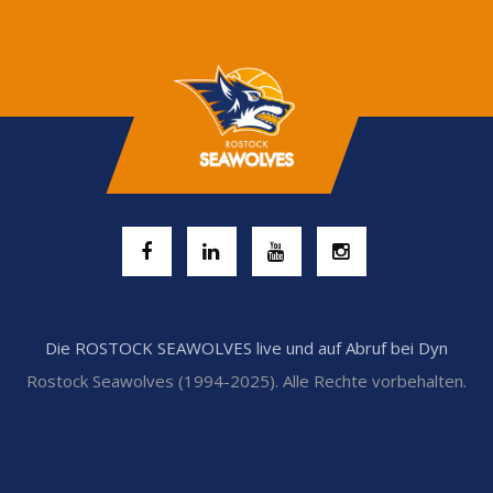
Die ROSTOCK SEAWOLVES live und auf Abruf bei Dyn
Rostock Seawolves (1994-2025). Alle Rechte vorbehalten.