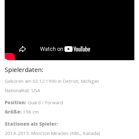
Spielerdaten:
Geboren am 03.12.1990 in Detroit, Michigan
Nationalität: USA
Position:
Guard / Forward
Größe:
196 cm
Stationen als Spieler:
2014-2015: Moncton Miracles (NBL, Kanada)