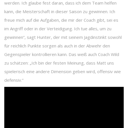
werden. Ich glaube fest daran, dass ich dem Team helfen
kann, die Meisterschaft in dieser Saison zu gewinnen. Ich
freue mich auf die Aufgaben, die mir der Coach gibt, sei es
im Angriff oder in der Verteidigung. Ich tue alles, um zu
gewinnen“, sagt Hunter, der mit seinem Jagdinstinkt sowohl
für reichlich Punkte sorgen als auch in der Abwehr den
Gegenspieler kontrollieren kann. Das weiß auch Coach Wild
zu schätzen: „Ich bin der festen Meinung, dass Matt uns
spielerisch eine andere Dimension geben wird, offensiv wie
defensiv.“