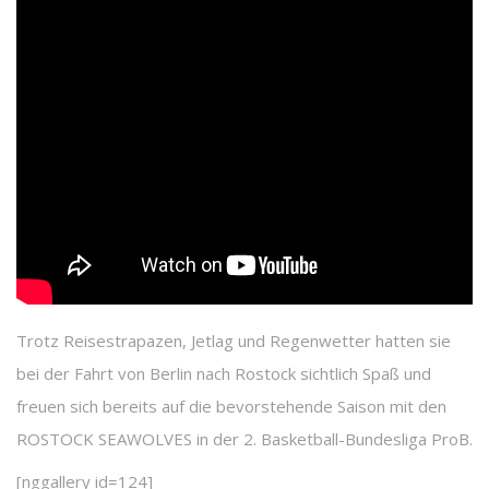
Trotz Reisestrapazen, Jetlag und Regenwetter hatten sie
bei der Fahrt von Berlin nach Rostock sichtlich Spaß und
freuen sich bereits auf die bevorstehende Saison mit den
ROSTOCK SEAWOLVES in der 2. Basketball-Bundesliga ProB.
[nggallery id=124]