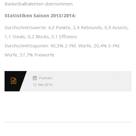
Basketballtalenten übernommen.
Statistiken Saison 2013/2014:
Durchschnittswerte: 4,3 Punkte, 2,4 Rebounds, 0,9 Assists,
1,1 Steals, 0,2 Blocks, 3,1 Effizienz
Durchschnittsquoten: 40,3% 2-Pkt. Würfe, 20,4% 3-Pkt.
Würfe, 57,7% Freiwürfe
Published
12. Mai 2014