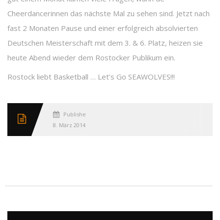
Cheerdancerinnen das nächste Mal zu sehen sind. Jetzt nach
fast 2 Monaten Pause und einer erfolgreich absolvierten
Deutschen Meisterschaft mit dem 3. & 6. Platz, heizen sie
heute Abend wieder dem Rostocker Publikum ein.
Rostock liebt Basketball … Let’s Go SEAWOLVES!!!
Published
8. März 2014