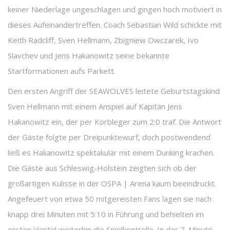
keiner Niederlage ungeschlagen und gingen hoch motiviert in
dieses Aufeinandertreffen. Coach Sebastian Wild schickte mit
Keith Radcliff, Sven Hellmann, Zbigniew Owczarek, Ivo
Slavchev und Jens Hakanowitz seine bekannte
Startformationen aufs Parkett.
Den ersten Angriff der SEAWOLVES leitete Geburtstagskind
Sven Hellmann mit einem Anspiel auf Kapitän Jens
Hakanowitz ein, der per Korbleger zum 2:0 traf. Die Antwort
der Gäste folgte per Dreipunktewurf, doch postwendend
ließ es Hakanowitz spektakulär mit einem Dunking krachen.
Die Gäste aus Schleswig-Holstein zeigten sich ob der
großartigen Kulisse in der OSPA | Arena kaum beeindruckt.
Angefeuert von etwa 50 mitgereisten Fans lagen sie nach
knapp drei Minuten mit 5:10 in Führung und behielten im
ersten Viertel weiterhin die Spielkontrolle. In der 7. Minute