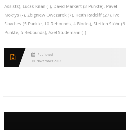
Assists), Lucas Kilian (-), David Markert (3 Punkte), Pavel
Mokrys (-), Zbigniew Owczarek (7), Keith Radcliff (27), Ivo
Slavchev (5 Punkte, 10 Rebounds, 4 Blocks), Steffen Stöhr (6
Punkte, 5 Rebounds), Axel Stüdemann (-)
Published
18. November 2013