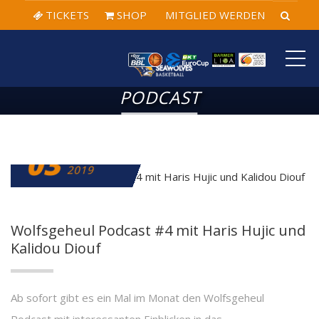
TICKETS
SHOP
MITGLIED WERDEN
ME
PODCAST
03
OKTOBER
2019
Wolfsgeheul Podcast #4 mit Haris Hujic und
Kalidou Diouf
Ab sofort gibt es ein Mal im Monat den Wolfsgeheul