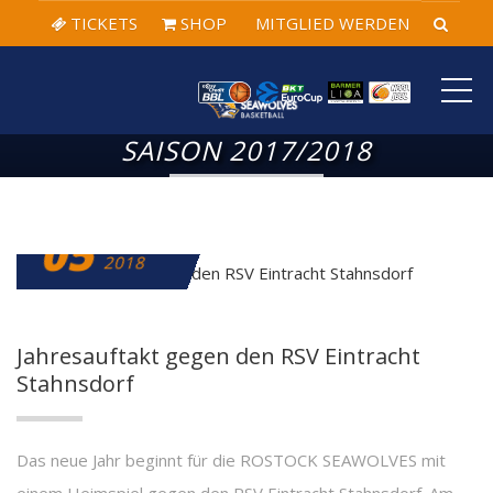
TICKETS
SHOP
MITGLIED WERDEN
ME
SAISON 2017/2018
05
JANUAR
2018
Jahresauftakt gegen den RSV Eintracht
Stahnsdorf
Das neue Jahr beginnt für die ROSTOCK SEAWOLVES mit