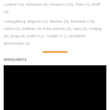
Lockhart (0), Nicholson (6), Schwartz (24), Theis (7), Wulff
(0).
Ludwigsburg: Anigbata (0), Baumer (6), Buchanan (10),
Harris (0), Kellman (4), Polas Bartolo (9), Sane (3), Schilling
(6), Skuja (4), Smith (12), Tischler (11), Wohlfarth-
Bottermann (6).
HIGHLIGHTS