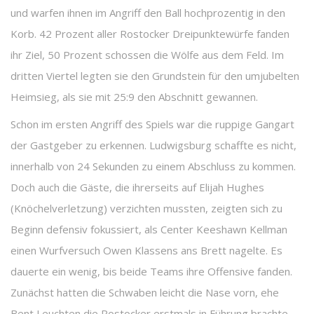
und warfen ihnen im Angriff den Ball hochprozentig in den
Korb. 42 Prozent aller Rostocker Dreipunktewürfe fanden
ihr Ziel, 50 Prozent schossen die Wölfe aus dem Feld. Im
dritten Viertel legten sie den Grundstein für den umjubelten
Heimsieg, als sie mit 25:9 den Abschnitt gewannen.
Schon im ersten Angriff des Spiels war die ruppige Gangart
der Gastgeber zu erkennen. Ludwigsburg schaffte es nicht,
innerhalb von 24 Sekunden zu einem Abschluss zu kommen.
Doch auch die Gäste, die ihrerseits auf Elijah Hughes
(Knöchelverletzung) verzichten mussten, zeigten sich zu
Beginn defensiv fokussiert, als Center Keeshawn Kellman
einen Wurfversuch Owen Klassens ans Brett nagelte. Es
dauerte ein wenig, bis beide Teams ihre Offensive fanden.
Zunächst hatten die Schwaben leicht die Nase vorn, ehe
Bent Leuchten die Rostocker erstmals in Führung brachte