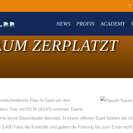
NEWS
PROFIS
ACADEMY
AUM ZERPLATZT
tscheidende Play-In-Spiel um den
rs Trier mit 69:76 (43:47) verloren. Damit
s beste Basketballer beendet. In einem offenen Duell führten die G
.400 Fans die Kontrolle und gaben die Führung bis zum Ende nicht m