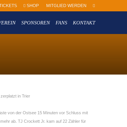
TICKETS
SHOP
MITGLIED WERDEN
VEREIN
SPONSOREN
FANS
KONTAKT
äste von der Ostsee 15 Minuten vor Schluss mit
ehr ab. TJ Crockett Jr. kam auf 22 Zähler für