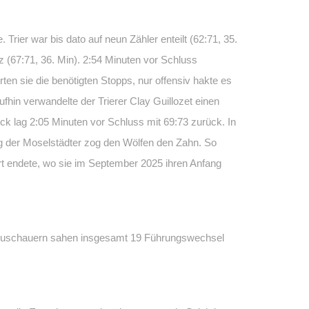
 Trier war bis dato auf neun Zähler enteilt (62:71, 35.
nz (67:71, 36. Min). 2:54 Minuten vor Schluss
ten sie die benötigten Stopps, nur offensiv hakte es
fhin verwandelte der Trierer Clay Guillozet einen
ck lag 2:05 Minuten vor Schluss mit 69:73 zurück. In
ng der Moselstädter zog den Wölfen den Zahn. So
t endete, wo sie im September 2025 ihren Anfang
ie Zuschauern sahen insgesamt 19 Führungswechsel