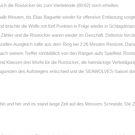
ich die Rostocker bis zum Viertelende (60:62) noch erholten.
lb Minuten, bis Elias Baguette wieder für offensive Entlastung sorgte.
und brachte die Wölfe mit fünf Punkten in Folge wieder in Schlagdista
i Zähler und die Rostocker waren wieder im Geschäft. Defensiv forcier
iellen Ausgleich rollte aus dem Ring bei 2:26 Minuten Restzeit. Darau
ach seinem Treffer sinnbildlich von den Rängen aufs Spielfeld. Rosto
d Klassen drei Würfe für die Rostocker; die hartnäckige Verteidigu
 zugunsten des Aufsteigers entschied und die SEAWOLVES-Saison dor
s hin und her und es stand lange Zeit auf des Messers Schneide. D