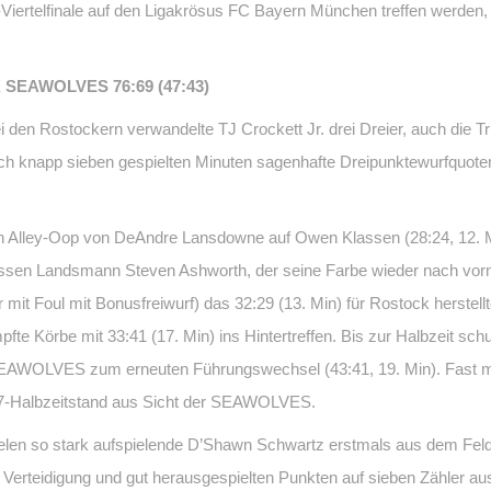
L-Viertelfinale auf den Ligakrösus FC Bayern München treffen werden
 SEAWOLVES 76:69 (47:43)
 den Rostockern verwandelte TJ Crockett Jr. drei Dreier, auch die Tri
ach knapp sieben gespielten Minuten sagenhafte Dreipunktewurfquot
n Alley-Oop von DeAndre Lansdowne auf Owen Klassen (28:24, 12. Min
en Landsmann Steven Ashworth, der seine Farbe wieder nach vorn br
 mit Foul mit Bonusfreiwurf) das 32:29 (13. Min) für Rostock herstell
fte Körbe mit 33:41 (17. Min) ins Hintertreffen. Bis zur Halbzeit s
 SEAWOLVES zum erneuten Führungswechsel (43:41, 19. Min). Fast mit
7-Halbzeitstand aus Sicht der SEAWOLVES.
Spielen so stark aufspielende D’Shawn Schwartz erstmals aus dem Feld
 Verteidigung und gut herausgespielten Punkten auf sieben Zähler aus