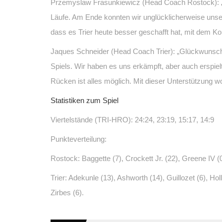
Przemyslaw Frasunkiewicz (Head Coach Rostock): „Gl
Läufe. Am Ende konnten wir unglücklicherweise unser
dass es Trier heute besser geschafft hat, mit dem Kon
Jaques Schneider (Head Coach Trier): „Glückwunsch 
Spiels. Wir haben es uns erkämpft, aber auch erspie
Rücken ist alles möglich. Mit dieser Unterstützung wo
Statistiken zum Spiel
Viertelstände (TRI-HRO): 24:24, 23:19, 15:17, 14:9
Punkteverteilung:
Rostock: Baggette (7), Crockett Jr. (22), Greene IV (
Trier: Adekunle (13), Ashworth (14), Guillozet (6), Hol
Zirbes (6).