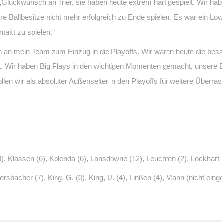
ückwunsch an Trier, sie haben heute extrem hart gespielt. Wir habe
e Ballbesitze nicht mehr erfolgreich zu Ende spielen. Es war ein L
takt zu spielen.“
an mein Team zum Einzug in die Playoffs. Wir waren heute die bess
lt. Wir haben Big Plays in den wichtigen Momenten gemacht, unsere 
llen wir als absoluter Außenseiter in den Playoffs für weitere Überr
0), Klassen (6), Kolenda (6), Lansdowne (12), Leuchten (2), Lockhart (
lersbacher (7), King, G. (0), King, U. (4), Linßen (4), Mann (nicht ein