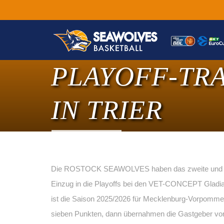
PLAYOFF-TR
IN TRIER
Die ROSTOCK SEAWOLVES haben das zweite und en
Einzug in die Playoffs bei den VET-CONCEPT Gladiato
ist die Saison 2025/2026 für Mecklenburg-Vorpommern
sieben Punkten, dann übernahmen die Gastgeber vor 5