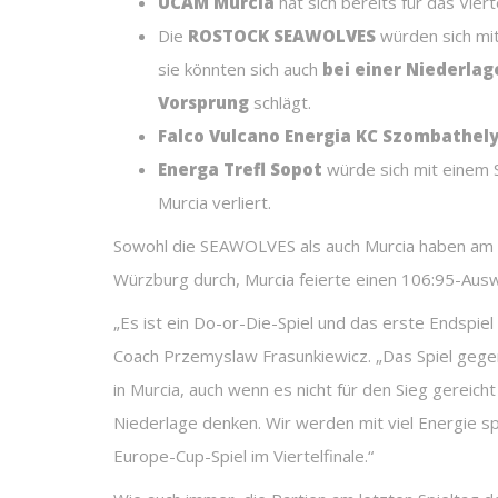
UCAM Murcia
hat sich bereits für das Viert
Die
ROSTOCK SEAWOLVES
würden sich mi
sie könnten sich auch
bei einer Niederlag
Vorsprung
schlägt.
Falco Vulcano Energia KC Szombathel
Energa Trefl Sopot
würde sich mit einem 
Murcia verliert.
Sowohl die SEAWOLVES als auch Murcia haben am v
Würzburg durch, Murcia feierte einen 106:95-Aus
„Es ist ein Do-or-Die-Spiel und das erste Endspiel
Coach Przemyslaw Frasunkiewicz. „Das Spiel gege
in Murcia, auch wenn es nicht für den Sieg gereich
Niederlage denken. Wir werden mit viel Energie s
Europe-Cup-Spiel im Viertelfinale.“