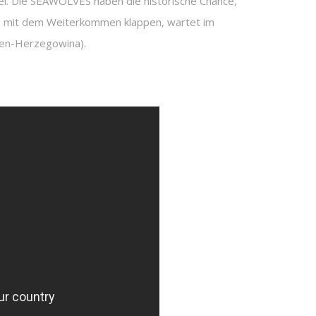
el. Die SEAWOLVES haben die historische Chance,
es mit dem Weiterkommen klappen, wartet im
ien-Herzegowina).