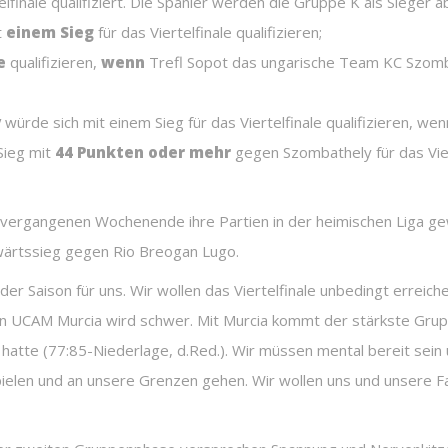
elfinale qualifiziert. Die Spanier werden die Gruppe K als Sieger a
t
einem Sieg
für das Viertelfinale qualifizieren;
e
qualifizieren,
wenn
Trefl Sopot das ungarische Team KC Szom
y
würde sich mit einem Sieg für das Viertelfinale qualifizieren, we
Sieg mit
44 Punkten oder mehr
gegen Szombathely für das Vier
ergangenen Wochenende ihre Partien in der heimischen Liga ge
wärtssieg gegen Rio Breogan Lugo.
 der Saison für uns. Wir wollen das Viertelfinale unbedingt erreic
n UCAM Murcia wird schwer. Mit Murcia kommt der stärkste Grupp
t hatte (77:85-Niederlage, d.Red.). Wir müssen mental bereit sein
pielen und an unsere Grenzen gehen. Wir wollen uns und unsere 