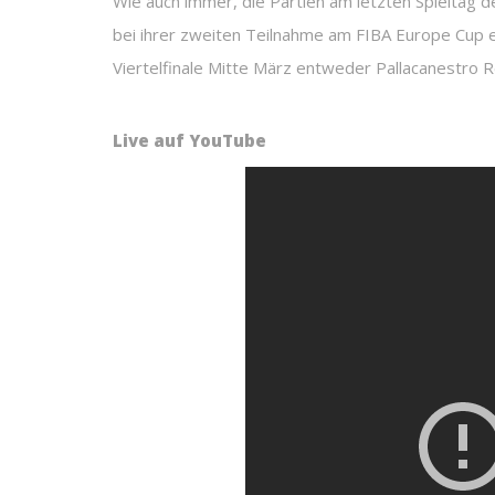
Wie auch immer, die Partien am letzten Spieltag
bei ihrer zweiten Teilnahme am FIBA Europe Cup 
Viertelfinale Mitte März entweder Pallacanestro
Live auf YouTube