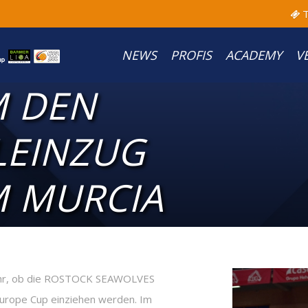
T
NEWS
PROFIS
ACADEMY
V
M DEN
LEINZUG
 MURCIA
 Uhr, ob die ROSTOCK SEAWOLVES
 Europe Cup einziehen werden. Im