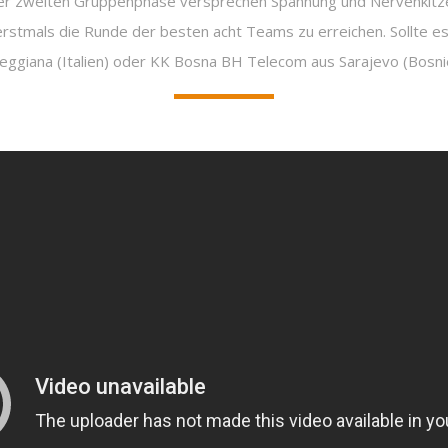
 der zweiten Gruppenphase versprechen Spannung und Nervenkitz
erstmals die Runde der besten acht Teams zu erreichen. Sollte 
 Reggiana (Italien) oder KK Bosna BH Telecom aus Sarajevo (Bosn