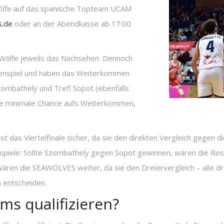
 Wölfe auf das spanische Topteam UCAM
s.de
oder an der Abendkasse ab 17:00
e Wölfe jeweils das Nachsehen. Dennoch
ppenspiel und haben das Weiterkommen
Szombathely und Trefl Sopot (ebenfalls
ne minimale Chance aufs Weiterkommen,
t das Viertelfinale sicher, da sie den direkten Vergleich gegen
spiele: Sollte Szombathely gegen Sopot gewinnen, wären die Rosto
ären die SEAWOLVES weiter, da sie den Dreiervergleich – alle dr
h entscheiden.
ms qualifizieren?