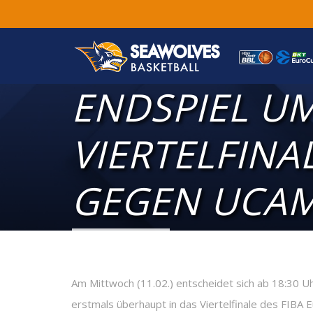
ENDSPIEL U
VIERTELFINA
GEGEN UCAM
Am Mittwoch (11.02.) entscheidet sich ab 18:30
erstmals überhaupt in das Viertelfinale des FIBA