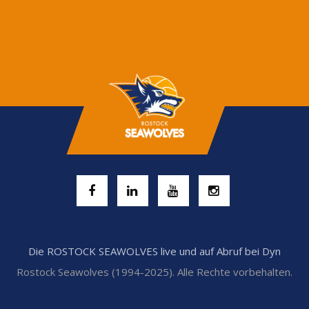
Die ROSTOCK SEAWOLVES live und auf Abruf bei Dyn
Rostock Seawolves (1994-2025). Alle Rechte vorbehalten.