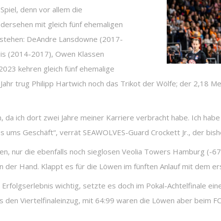
Spiel, denn vor allem die
dersehen mit gleich fünf ehemaligen
r stehen: DeAndre Lansdowne (2017-
heis (2014-2017), Owen Klassen
2023 kehren gleich fünf ehemalige
Jahr trug Philipp Hartwich noch das Trikot der Wölfe; der 2,18
en, da ich dort zwei Jahre meiner Karriere verbracht habe. Ich ha
 es ums Geschäft“, verrät SEAWOLVES-Guard Crockett Jr., der bishe
ren, nur die ebenfalls noch sieglosen Veolia Towers Hamburg (-6
n der Hand. Klappt es für die Löwen im fünften Anlauf mit dem er
olgserlebnis wichtig, setzte es doch im Pokal-Achtelfinale eine 
s den Viertelfinaleinzug, mit 64:99 waren die Löwen aber beim 