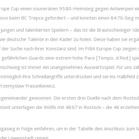
rope Cup einen souveränen 95:80-Heimsieg gegen Antwerpen ei
vo beim BC Trepca gefordert – und konnten einen 84:70-Sieg m
jungen und talentierten Spielern – das ist die Braunschweiger Iden
ie deutsche Talente in den Kader zu holen. Diese haben sie ergä
f der Suche nach ihrer Konstanz sind. Im FIBA Europe Cup zeigen s
 gefährlichen Guards eine extrem hohe Pace [Tempo, d.Red.] spiel
schweig ist immer ein unangenehmes Auswärtsspiel. Für uns zähl
stmöglich ihre Schnellangriffe unterdrücken und sie ins Halbfeld 
Przemyslaw Frasunkiewicz.
gegeneinander gewonnen. Die ersten drei Duelle nach dem Rostoc
elzeit unterlagen die Wölfe mit 48:67 in Rostock – die 48 erziel
sieg in Folge einfahren, um in der Tabelle den Anschluss zum Mi
 die Löwenstadt reisen.