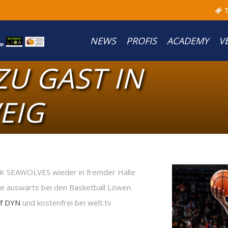
T
NEWS
PROFIS
ACADEMY
V
U GAST IN
EIG
CK SEAWOLVES wieder in fremder Halle
ie auswärts bei den Basketball Löwen
uf DYN
und kostenfrei bei welt.tv