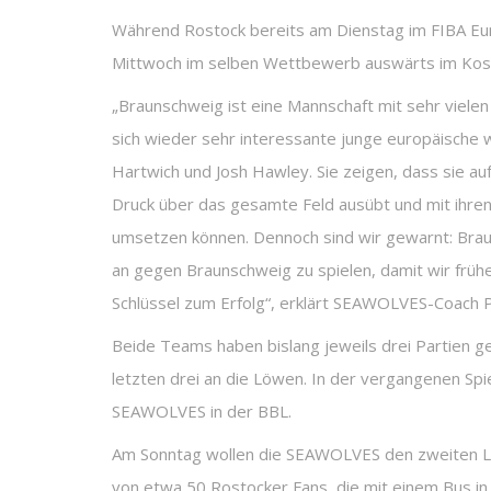
Während Rostock bereits am Dienstag im FIBA Eu
Mittwoch im selben Wettbewerb auswärts im Koso
„Braunschweig ist eine Mannschaft mit sehr vielen 
sich wieder sehr interessante junge europäische w
Hartwich und Josh Hawley. Sie zeigen, dass sie au
Druck über das gesamte Feld ausübt und mit ihren
umsetzen können. Dennoch sind wir gewarnt: Braun
an gegen Braunschweig zu spielen, damit wir frühe
Schlüssel zum Erfolg“, erklärt SEAWOLVES-Coach 
Beide Teams haben bislang jeweils drei Partien 
letzten drei an die Löwen. In der vergangenen Spi
SEAWOLVES in der BBL.
Am Sonntag wollen die SEAWOLVES den zweiten Liga
von etwa 50 Rostocker Fans, die mit einem Bus in