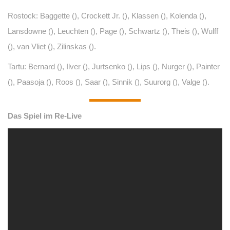
Rostock: Baggette (), Crockett Jr. (), Klassen (), Kolenda (),
Lansdowne (), Leuchten (), Page (), Schwartz (), Theis (), Wulff
(), van Vliet (), Zilinskas ().
Tartu: Bernard (), Ilver (), Jurtsenko (), Lips (), Nurger (), Painter
(), Paasoja (), Roos (), Saar (), Sinnik (), Suurorg (), Valge ().
Das Spiel im Re-Live