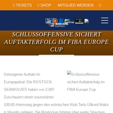
TICKETS
SHOP
MITGLIED WERDEN
ME
SCHLUSSOFFENSIVE SICHERT
AUFTAKTERFOLG IM FIBA EUROPE
CUP
Gelungener Auftakt im
Europapokal: Die ROSTOCK
SEAWOLVES haben vor 2.087
Zuschauern einen souveränen
100:82-Heimsieg gegen den estnischen Klub Tartu Ülikool Maks
& Moorits gefeiert. Die Rostocker führten über weite Strecken