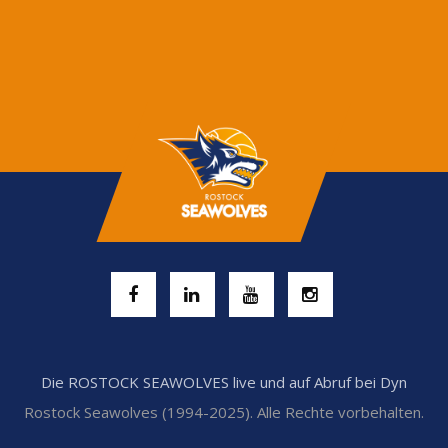
Die ROSTOCK SEAWOLVES live und auf Abruf bei Dyn
Rostock Seawolves (1994-2025). Alle Rechte vorbehalten.