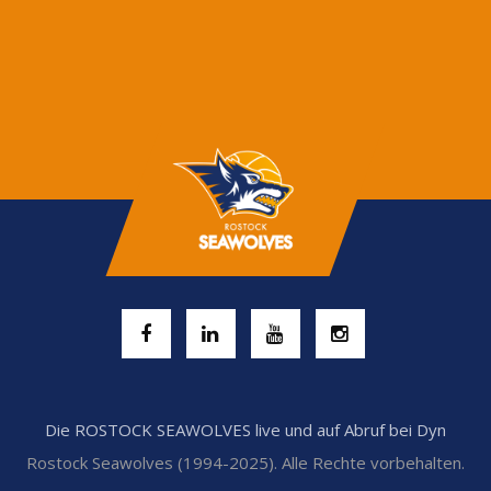
Die ROSTOCK SEAWOLVES live und auf Abruf bei Dyn
Rostock Seawolves (1994-2025). Alle Rechte vorbehalten.