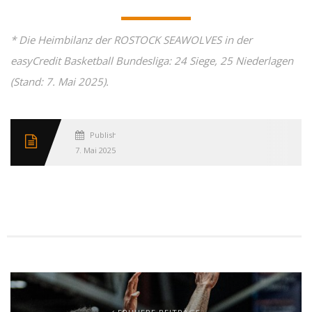
* Die Heimbilanz der ROSTOCK SEAWOLVES in der
easyCredit Basketball Bundesliga: 24 Siege, 25 Niederlagen
(Stand: 7. Mai 2025).
Published
7. Mai 2025