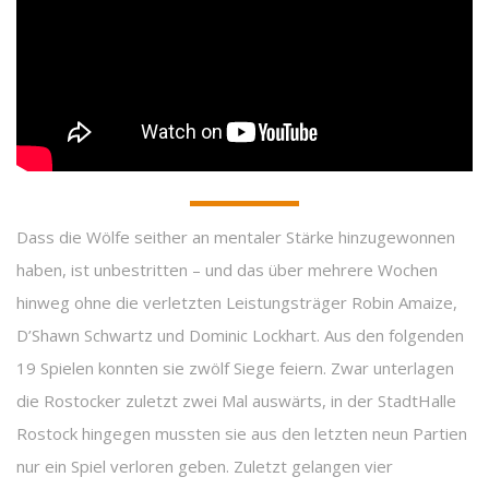
Dass die Wölfe seither an mentaler Stärke hinzugewonnen
haben, ist unbestritten – und das über mehrere Wochen
hinweg ohne die verletzten Leistungsträger Robin Amaize,
D’Shawn Schwartz und Dominic Lockhart. Aus den folgenden
19 Spielen konnten sie zwölf Siege feiern. Zwar unterlagen
die Rostocker zuletzt zwei Mal auswärts, in der StadtHalle
Rostock hingegen mussten sie aus den letzten neun Partien
nur ein Spiel verloren geben. Zuletzt gelangen vier