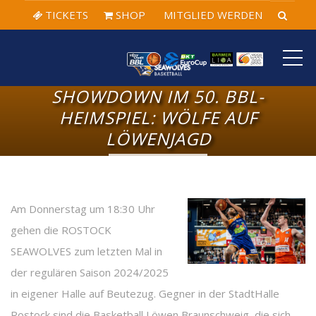
TICKETS
SHOP
MITGLIED WERDEN
ME
SHOWDOWN IM 50. BBL-
HEIMSPIEL: WÖLFE AUF
LÖWENJAGD
Am Donnerstag um 18:30 Uhr
gehen die ROSTOCK
SEAWOLVES zum letzten Mal in
der regulären Saison 2024/2025
in eigener Halle auf Beutezug. Gegner in der StadtHalle
Rostock sind die Basketball Löwen Braunschweig, die sich