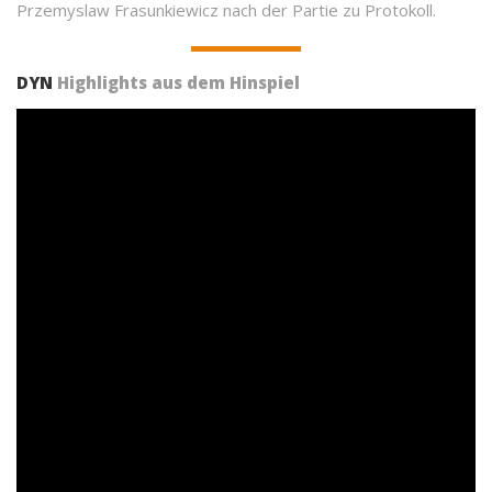
Przemyslaw Frasunkiewicz nach der Partie zu Protokoll.
DYN
Highlights aus dem Hinspiel