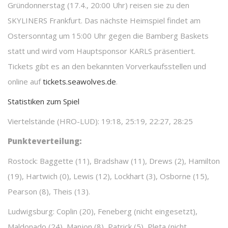
Gründonnerstag (17.4., 20:00 Uhr) reisen sie zu den
SKYLINERS Frankfurt. Das nächste Heimspiel findet am
Ostersonntag um 15:00 Uhr gegen die Bamberg Baskets
statt und wird vom Hauptsponsor KARLS präsentiert.
Tickets gibt es an den bekannten Vorverkaufsstellen und
online auf
tickets.seawolves.de
.
Statistiken zum Spiel
Viertelstände (HRO-LUD): 19:18, 25:19, 22:27, 28:25
Punkteverteilung:
Rostock: Baggette (11), Bradshaw (11), Drews (2), Hamilton
(19), Hartwich (0), Lewis (12), Lockhart (3), Osborne (15),
Pearson (8), Theis (13).
Ludwigsburg: Coplin (20), Feneberg (nicht eingesetzt),
Maldonado (24), Manjon (8), Patrick (5), Pleta (nicht