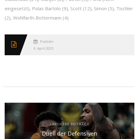
eingesetzt), Polas Bartolo (9), Scott (12), Simon (5), Tischler
(2), Wohlfarth-Bottermann (4).
Published
6. April 2025
FRÜHERE BEITRÄGE
Duell der Defensiven