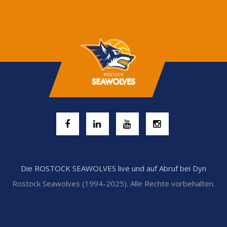
Die ROSTOCK SEAWOLVES live und auf Abruf bei Dyn
Rostock Seawolves (1994-2025). Alle Rechte vorbehalten.