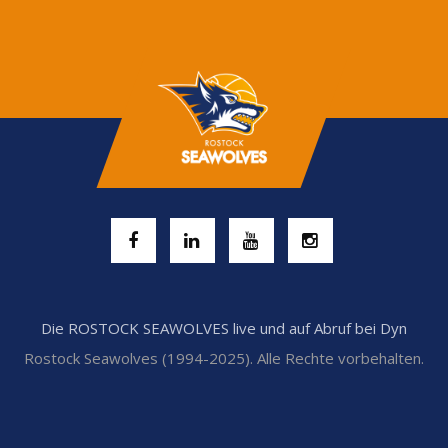
Die ROSTOCK SEAWOLVES live und auf Abruf bei Dyn
Rostock Seawolves (1994-2025). Alle Rechte vorbehalten.