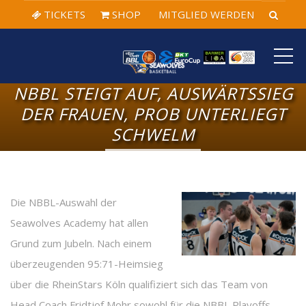
TICKETS
SHOP
MITGLIED WERDEN
ME
NBBL STEIGT AUF, AUSWÄRTSSIEG
DER FRAUEN, PROB UNTERLIEGT
SCHWELM
Die NBBL-Auswahl der
Seawolves Academy hat allen
Grund zum Jubeln. Nach einem
überzeugenden 95:71-Heimsieg
über die RheinStars Köln qualifiziert sich das Team von
Head Coach Fridtjof Mohr sowohl für die NBBL Playoffs