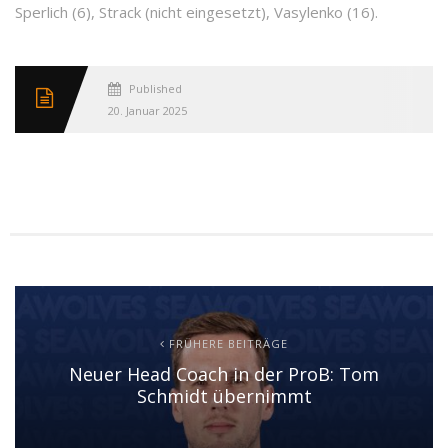
Sperlich (6), Strack (nicht eingesetzt), Vasylenko (16).
Published
20. Januar 2025
FRÜHERE BEITRÄGE
Neuer Head Coach in der ProB: Tom
Schmidt übernimmt