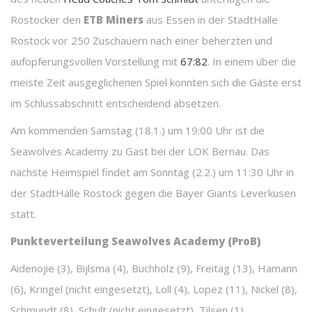
Rostocker den
ETB Miners
aus Essen in der StadtHalle
Rostock vor 250 Zuschauern nach einer beherzten und
aufopferungsvollen Vorstellung mit
67:82
. In einem über die
meiste Zeit ausgeglichenen Spiel konnten sich die Gäste erst
im Schlussabschnitt entscheidend absetzen.
Am kommenden Samstag (18.1.) um 19:00 Uhr ist die
Seawolves Academy zu Gast bei der LOK Bernau. Das
nächste Heimspiel findet am Sonntag (2.2.) um 11:30 Uhr in
der StadtHalle Rostock gegen die Bayer Giants Leverkusen
statt.
Punkteverteilung Seawolves Academy (ProB)
Aidenojie (3), Bijlsma (4), Buchholz (9), Freitag (13), Hamann
(6), Kringel (nicht eingesetzt), Loll (4), Lopez (11), Nickel (8),
Schmundt (8), Schult (nicht eingesetzt), Tilsen (1).