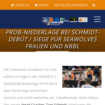
TICKETS
SHOP
MITGLIED WERDEN
ME
PROB-NIEDERLAGE BEI SCHMIDT-
DEBÜT / SIEGE FÜR SEAWOLVES
FRAUEN UND NBBL
Die Seawolves Academy hat zum
achten in Folge in der BARMER 2.
Basketball Bundesliga ProB Nord
eine Niederlage einstecken
müssen und steht weiterhin am Tabellenende. Beim Debüt
des neuen
Head Coaches Tom Schmidt
unterlagen die