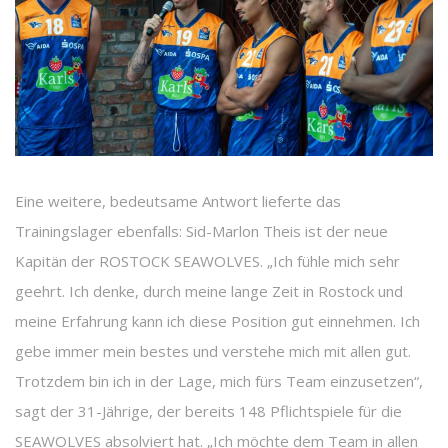
Eine weitere, bedeutsame Antwort lieferte das
Trainingslager ebenfalls: Sid-Marlon Theis ist der neue
Kapitän der ROSTOCK SEAWOLVES. „Ich fühle mich sehr
geehrt. Ich denke, durch meine lange Zeit in Rostock und
meine Erfahrung kann ich diese Position gut einnehmen. Ich
gebe immer mein bestes und verstehe mich mit allen gut.
Trotzdem bin ich in der Lage, mich fürs Team einzusetzen“,
sagt der 31-Jährige, der bereits 148 Pflichtspiele für die
SEAWOLVES absolviert hat. „Ich möchte dem Team in allen