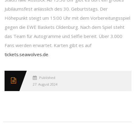
Jubiläumsfest anlässlich des 30. Geburtstags. Der
Höhepunkt steigt um 15:00 Uhr mit dem Vorbereitungsspiel
gegen die EWE Baskets Oldenburg. Nach dem Spiel steht
das Team für Autogramme und Selfie bereit. Über 3.000
Fans werden erwartet. Karten gibt es auf
tickets.seawolves.de
.
Published
27. August 2024