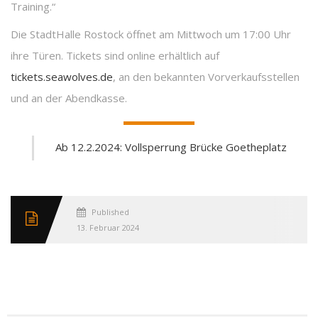
Training.“
Die StadtHalle Rostock öffnet am Mittwoch um 17:00 Uhr
ihre Türen. Tickets sind online erhältlich auf
tickets.seawolves.de
, an den bekannten Vorverkaufsstellen
und an der Abendkasse.
Ab 12.2.2024: Vollsperrung Brücke Goetheplatz
Published
13. Februar 2024