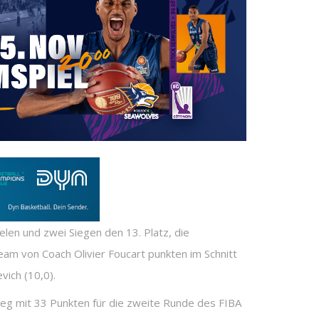
ielen und zwei Siegen den 13. Platz, die
Team von Coach Olivier Foucart punkten im Schnitt
vich (10,0).
Sieg mit 33 Punkten für die zweite Runde des FIBA