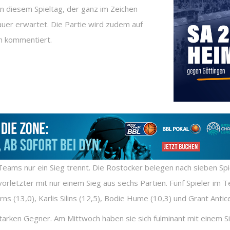
n diesem Spieltag, der ganz im Zeichen
uer erwartet. Die Partie wird zudem auf
h kommentiert.
de Teams nur ein Sieg trennt. Die Rostocker belegen nach sieben Sp
orletzter mit nur einem Sieg aus sechs Partien. Fünf Spieler im 
s (13,0), Karlis Silins (12,5), Bodie Hume (10,3) und Grant Antice
starken Gegner. Am Mittwoch haben sie sich fulminant mit einem 