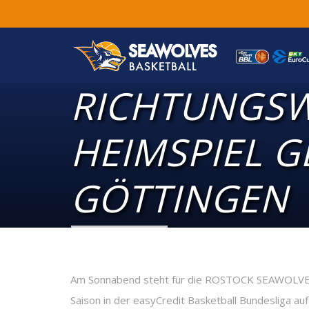
RICHTUNGSW
HEIMSPIEL 
GÖTTINGEN
Am Sonnabend steht für die ROSTOCK SEAWOLVES 
Saison in der easyCredit Basketball Bundesliga a