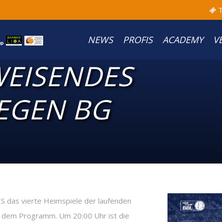
T
NEWS
PROFIS
ACADEMY
V
EISENDES
GEGEN BG
das vierte Heimspiele der laufenden
uf dem Programm. Um 20:00 Uhr ist die