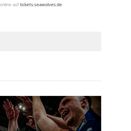
online auf
tickets.seawolves.de
.