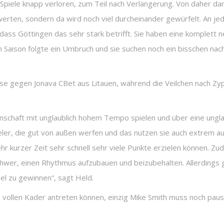
e Spiele knapp verloren, zum Teil nach Verlängerung. Von daher da
werten, sondern da wird noch viel durcheinander gewürfelt. An je
 dass Göttingen das sehr stark betrifft. Sie haben eine komplett
ten Saison folgte ein Umbruch und sie suchen noch ein bisschen n
 gegen Jonava CBet aus Litauen, während die Veilchen nach Zyp
nschaft mit unglaublich hohem Tempo spielen und über eine ungla
pieler, die gut von außen werfen und das nutzen sie auch extrem a
sehr kurzer Zeit sehr schnell sehr viele Punkte erzielen können. Zu
hwer, einen Rhythmus aufzubauen und beizubehalten. Allerdings g
l zu gewinnen“, sagt Held.
len Kader antreten können, einzig Mike Smith muss noch pausie