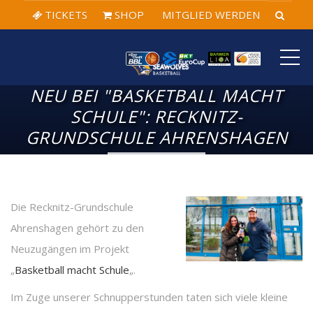
TICKETS
SHOP
MITGLIED WERDEN
ME
NEU BEI "BASKETBALL MACHT
SCHULE": RECKNITZ-
GRUNDSCHULE AHRENSHAGEN
Die Recknitz-Grundschule
Ahrenshagen gehört zu den
Neuzugängen im Projekt
„
Basketball macht Schule
„.
Im Zuge unserer Schnupperstunden taten sich viele kleine