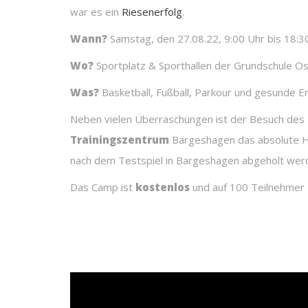
war es ein
Riesenerfolg
.
Wann?
Samstag, den 27.08.22, 9:00 Uhr bis 18:3
Wo?
Sportplatz & Sporthallen der Grundschule O
Was?
Basketball, Fußball, Parkour und gesunde E
Neben vielen Überraschungen ist der Besuch des
Trainingszentrum
Bargeshagen das absolute Hi
nach dem Testspiel in Bargeshagen abgeholt werd
Das Camp ist
kostenlos
und auf 100 Teilnehmer