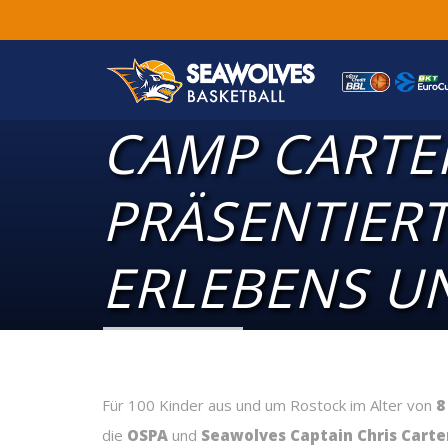
CAMP CARTER
PRÄSENTIERT
ERLEBENS U
Für 100 Kinder aus und um Rostock im Alter von
8
die
OSPA
und
Seawolves Captain Chris Carte