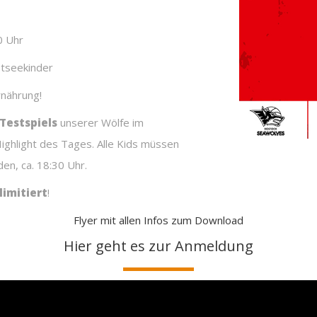
0 Uhr
stseekinder
rnährung!
Testspiels
unserer Wölfe im
ghlight des Tages. Alle Kids müssen
en, ca. 18:30 Uhr.
limitiert
!
Flyer mit allen Infos zum Download
Hier geht es zur Anmeldung