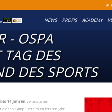
T
NEWS
PROFIS
ACADEMY
V
 - OSPA
 TAG DES
ND DES SPORTS
 bis 14 Jahren
veranstalten
r
dieses Camp. Bereits im letzten Jahr