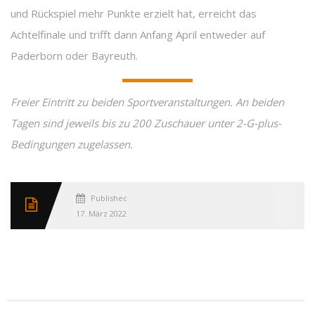
und Rückspiel mehr Punkte erzielt hat, erreicht das
Achtelfinale und trifft dann Anfang April entweder auf
Paderborn oder Bayreuth.
Freier Eintritt zu beiden Sportveranstaltungen. An beiden
Tagen sind jeweils bis zu 200 Zuschauer unter 2-G-plus-
Bedingungen zugelassen.
Published
17. März 2022