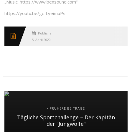
„Music: https://www.bensound.com“
https://youtu.be/gc-LyeimuPs
Published
5. April 2020
FRÜHERE BEITRÄGE
Tägliche Sportchallenge – Der Kapitän
der "Jungwölfe"