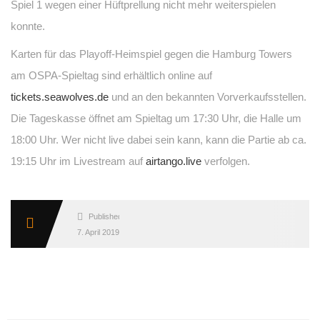
Spiel 1 wegen einer Hüftprellung nicht mehr weiterspielen
konnte.
Karten für das Playoff-Heimspiel gegen die Hamburg Towers
am OSPA-Spieltag sind erhältlich online auf
tickets.seawolves.de
und an den bekannten Vorverkaufsstellen.
Die Tageskasse öffnet am Spieltag um 17:30 Uhr, die Halle um
18:00 Uhr. Wer nicht live dabei sein kann, kann die Partie ab ca.
19:15 Uhr im Livestream auf
airtango.live
verfolgen.
Published
7. April 2019