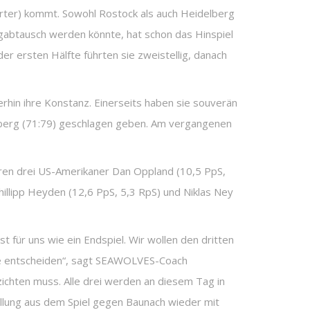
rter) kommt. Sowohl Rostock als auch Heidelberg
agabtausch werden könnte, hat schon das Hinspiel
r ersten Hälfte führten sie zweistellig, danach
hin ihre Konstanz. Einerseits haben sie souverän
nberg (71:79) geschlagen geben. Am vergangenen
eren drei US-Amerikaner Dan Oppland (10,5 PpS,
hillipp Heyden (12,6 PpS, 5,3 RpS) und Niklas Ney
t für uns wie ein Endspiel. Wir wollen den dritten
lage entscheiden“, sagt SEAWOLVES-Coach
rzichten muss. Alle drei werden an diesem Tag in
ellung aus dem Spiel gegen Baunach wieder mit