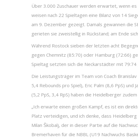
Über 3.000 Zuschauer werden erwartet, wenn es z
weisen nach 22 Spieltagen eine Bilanz von 14 Sie
am 9. Dezember gezeigt. Damals gewannen die SEAW
gerieten sie zweistellig in Rückstand; am Ende sich
Während Rostock sieben der letzten acht Begegnun
gegen Chemnitz (85:70) oder Hamburg (72:66) ge
Spieltag setzten sich die Neckarstädter mit 79:74
Die Leistungsträger im Team von Coach Branislav 
5,4 Rebounds pro Spiel), Eric Palm (8,6 PpS) und J
(5,2 PpS, 3,4 RpS) haben die Heidelberger zudem
„Ich erwarte einen großen Kampf, es ist ein direkte
Platz verteidigen, und ich denke, dass Heidelberg
Milan Škobalj, der in dieser Partie auf die Nachwu
Bremerhaven für die NBBL (U19 Nachwuchs Basketba