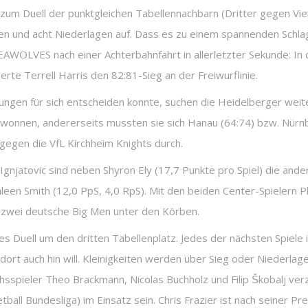
um Duell der punktgleichen Tabellennachbarn (Dritter gegen Vie
gen und acht Niederlagen auf. Dass es zu einem spannenden Schl
OLVES nach einer Achterbahnfahrt in allerletzter Sekunde: In de
erte Terrell Harris den 82:81-Sieg an der Freiwurflinie.
gen für sich entscheiden konnte, suchen die Heidelberger weiter
wonnen, andererseits mussten sie sich Hanau (64:74) bzw. Nür
 gegen die VfL Kirchheim Knights durch.
Ignjatovic sind neben Shyron Ely (17,7 Punkte pro Spiel) die and
aleen Smith (12,0 PpS, 4,0 RpS). Mit den beiden Center-Spielern P
 zwei deutsche Big Men unter den Körben.
s Duell um den dritten Tabellenplatz. Jedes der nächsten Spiele is
 dort auch hin will. Kleinigkeiten werden über Sieg oder Nieder
chsspieler Theo Brackmann, Nicolas Buchholz und Filip Škobalj ve
ll Bundesliga) im Einsatz sein. Chris Frazier ist nach seiner Pr