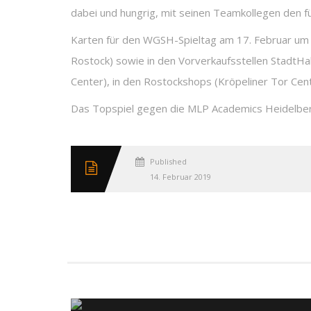
dabei und hungrig, mit seinen Teamkollegen den f
Karten für den WGSH-Spieltag am 17. Februar um 
Rostock) sowie in den Vorverkaufsstellen StadtHa
Center), in den Rostockshops (Kröpeliner Tor Cen
Das Topspiel gegen die MLP Academics Heidelberg
Published
14. Februar 2019