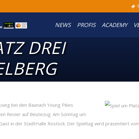
T
NEWS
PROFIS
ACADEMY
V
ATZ DREI
ELBERG
sieg bei den Baunach Young Pikes
n Revier auf Beutezug. Am Sonntag um
 Gast in der StadtHalle Rostock. Der Spieltag wird präsentier