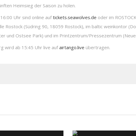
ünften Heimsieg der Saison zu holen.
16:00 Uhr sind online auf
tickets.seawolves.de
oder im ROSTOCK 
lle Rostock (Südring 90, 18059 Rostock), im baltic weinkontor (D
ter und Ostsee Park) und im Printzentrum/Pressezentrum (Neuer 
 wird ab 15:45 Uhr live auf
airtango.live
übertragen.