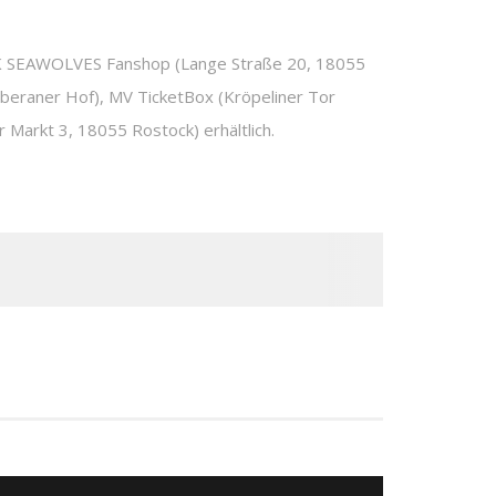
SEAWOLVES Fanshop (Lange Straße 20, 18055
oberaner Hof), MV TicketBox (Kröpeliner Tor
Markt 3, 18055 Rostock) erhältlich.