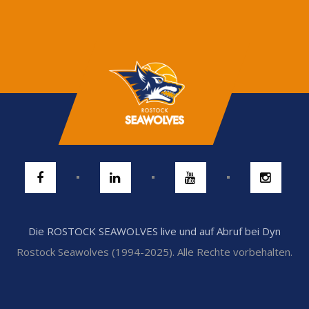
Die ROSTOCK SEAWOLVES live und auf Abruf bei Dyn
Rostock Seawolves (1994-2025). Alle Rechte vorbehalten.