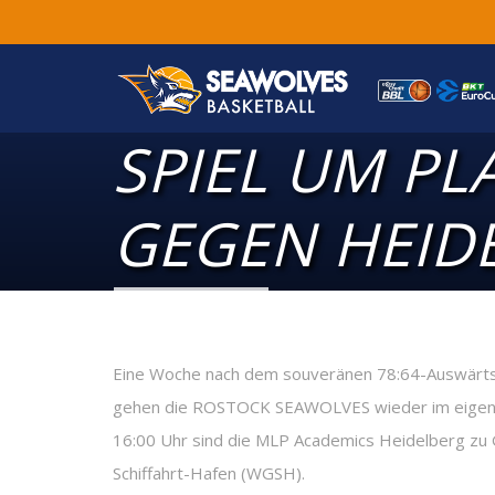
SPIEL UM PL
GEGEN HEID
Eine Woche nach dem souveränen 78:64-Auswärts
gehen die ROSTOCK SEAWOLVES wieder im eigene
16:00 Uhr sind die MLP Academics Heidelberg zu
Schiffahrt-Hafen (WGSH).