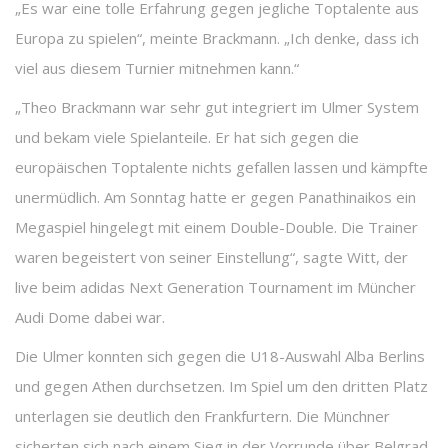
„Es war eine tolle Erfahrung gegen jegliche Toptalente aus
Europa zu spielen“, meinte Brackmann. „Ich denke, dass ich
viel aus diesem Turnier mitnehmen kann.“
„Theo Brackmann war sehr gut integriert im Ulmer System
und bekam viele Spielanteile. Er hat sich gegen die
europäischen Toptalente nichts gefallen lassen und kämpfte
unermüdlich. Am Sonntag hatte er gegen Panathinaikos ein
Megaspiel hingelegt mit einem Double-Double. Die Trainer
waren begeistert von seiner Einstellung“, sagte Witt, der
live beim adidas Next Generation Tournament im Müncher
Audi Dome dabei war.
Die Ulmer konnten sich gegen die U18-Auswahl Alba Berlins
und gegen Athen durchsetzen. Im Spiel um den dritten Platz
unterlagen sie deutlich den Frankfurtern. Die Münchner
sicherten sich nach einem Sieg in der Vorrunde über Belgrad