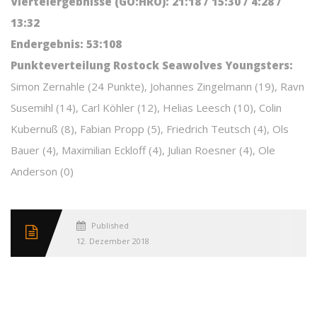
Viertelergebnisse (GÖ:HRO): 21:18 / 15:30 / 4:28 /
13:32
Endergebnis: 53:108
Punkteverteilung Rostock Seawolves Youngsters:
Simon Zernahle (24 Punkte), Johannes Zingelmann (19), Ravn
Susemihl (14), Carl Köhler (12), Helias Leesch (10), Colin
Kubernuß (8), Fabian Propp (5), Friedrich Teutsch (4), Ols
Bauer (4), Maximilian Eckloff (4), Julian Roesner (4), Ole
Anderson (0)
Published
12. Dezember 2018