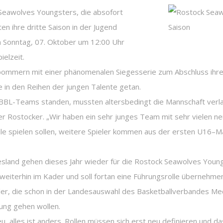
k Seawolves Youngsters, die absofort
n ihre dritte Saison in der Jugend
 Sonntag, 07. Oktober um 12:00 Uhr
ielzeit.
ommern mit einer phänomenalen Siegesserie zum Abschluss ihrer
e in den Reihen der jungen Talente getan.
JBBL-Teams standen, mussten altersbedingt die Mannschaft verla
r Rostocker. „Wir haben ein sehr junges Team mit sehr vielen neu
lle spielen sollen, weitere Spieler kommen aus der ersten U16–Ma
land gehen dieses Jahr wieder für die Rostock Seawolves Youngs
r weiterhin im Kader und soll fortan eine Führungsrolle überneh
eler, die schon in der Landesauswahl des Basketballverbandes 
klung gehen wollen.
eu, alles ist anders. Rollen müssen sich erst neu definieren und d