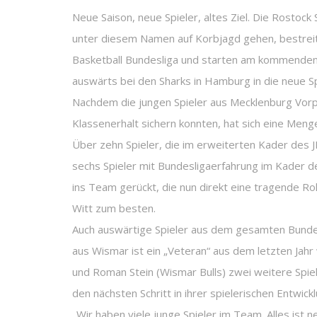
Neue Saison, neue Spieler, altes Ziel. Die Rostoc
unter diesem Namen auf Korbjagd gehen, bestreite
Basketball Bundesliga und starten am kommenden
auswärts bei den Sharks in Hamburg in die neue Sp
Nachdem die jungen Spieler aus Mecklenburg Vorp
Klassenerhalt sichern konnten, hat sich eine Meng
Über zehn Spieler, die im erweiterten Kader des 
sechs Spieler mit Bundesligaerfahrung im Kader de
ins Team gerückt, die nun direkt eine tragende Ro
Witt zum besten.
Auch auswärtige Spieler aus dem gesamten Bundes
aus Wismar ist ein „Veteran“ aus dem letzten Jah
und Roman Stein (Wismar Bulls) zwei weitere Spi
den nächsten Schritt in ihrer spielerischen Entwic
„Wir haben viele junge Spieler im Team. Alles ist n