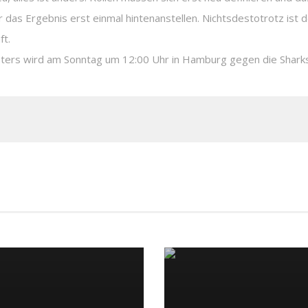
 das Ergebnis erst einmal hintenanstellen. Nichtsdestotrotz ist de
ft.
ters wird am Sonntag um 12:00 Uhr in Hamburg gegen die Sharks