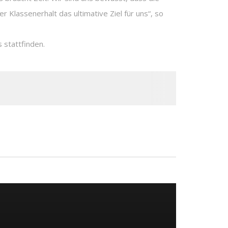
r Klassenerhalt das ultimative Ziel für uns“, so
 stattfinden.