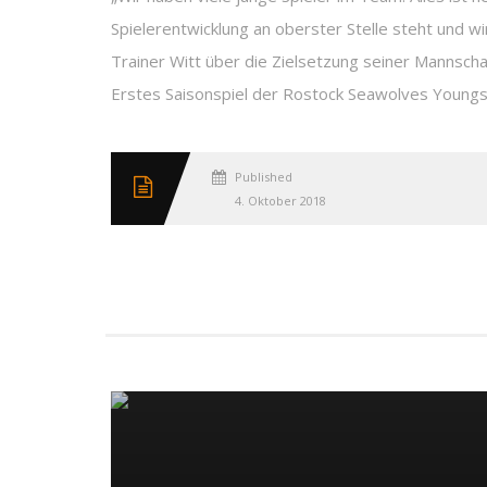
Spielerentwicklung an oberster Stelle steht und wir
Trainer Witt über die Zielsetzung seiner Mannscha
Erstes Saisonspiel der Rostock Seawolves Youngs
Published
4. Oktober 2018