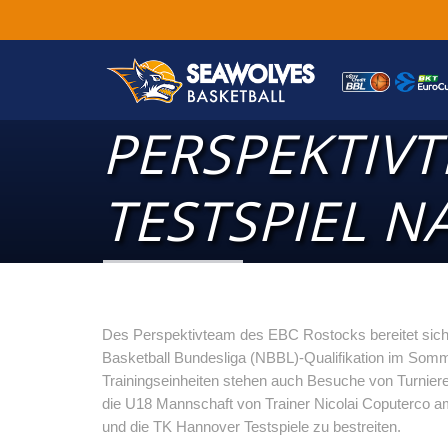
PERSPEKTIVT
TESTSPIEL N
Des Perspektivteam des EBC Rostocks bereitet sich
Basketball Bundesliga (NBBL)-Qualifikation im Somm
Trainingseinheiten stehen auch Besuche von Turniere
die U18 Mannschaft von Trainer Nicolai Coputerco a
und die TK Hannover Testspiele zu bestreiten.