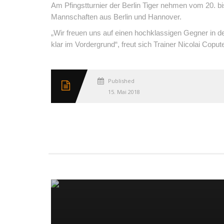
Am Pfingstturnier der Berlin Tiger nehmen vom 20. b
Mannschaften aus Berlin und Hannover.
„Wir freuen uns auf einen hochklassigen Gegner in d
klar im Vordergrund“, freut sich Trainer Nicolai Copu
Published
15. Mai 2018