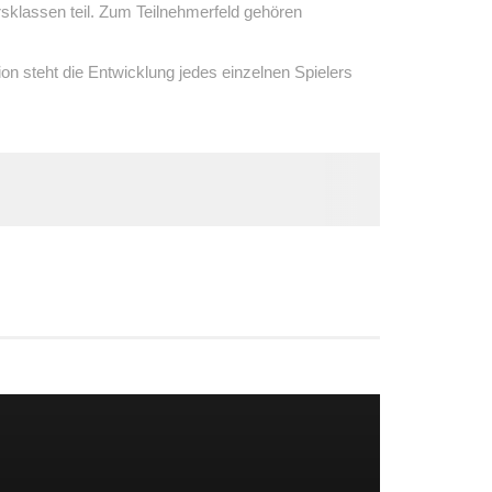
sklassen teil. Zum Teilnehmerfeld gehören
on steht die Entwicklung jedes einzelnen Spielers