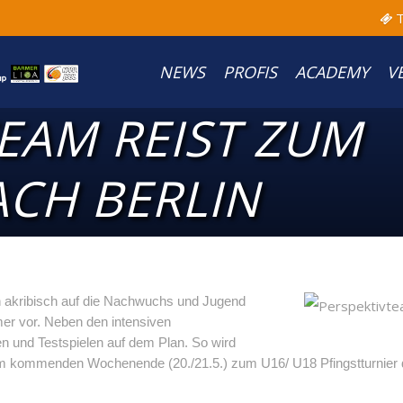
T
NEWS
PROFIS
ACADEMY
V
EAM REIST ZUM
ACH BERLIN
 akribisch auf die Nachwuchs und Jugend
er vor. Neben den intensiven
n und Testspielen auf dem Plan. So wird
m kommenden Wochenende (20./21.5.) zum U16/ U18 Pfingstturnier de