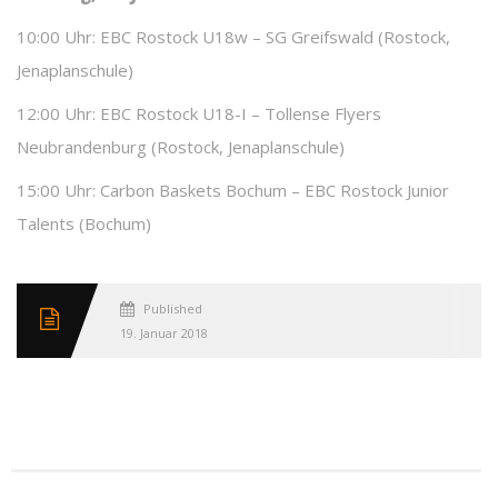
10:00 Uhr: EBC Rostock U18w – SG Greifswald (Rostock,
Jenaplanschule)
12:00 Uhr: EBC Rostock U18-I – Tollense Flyers
Neubrandenburg (Rostock, Jenaplanschule)
15:00 Uhr: Carbon Baskets Bochum – EBC Rostock Junior
Talents (Bochum)
Published
19. Januar 2018