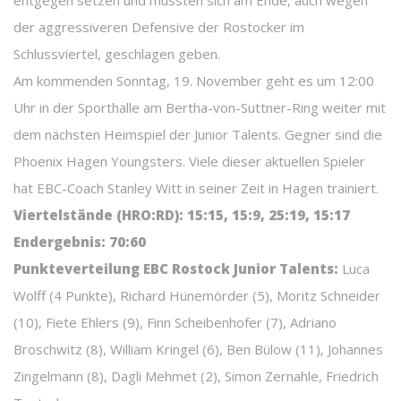
entgegen setzen und mussten sich am Ende, auch wegen
der aggressiveren Defensive der Rostocker im
Schlussviertel, geschlagen geben.
Am kommenden Sonntag, 19. November geht es um 12:00
Uhr in der Sporthalle am Bertha-von-Suttner-Ring weiter mit
dem nächsten Heimspiel der Junior Talents. Gegner sind die
Phoenix Hagen Youngsters. Viele dieser aktuellen Spieler
hat EBC-Coach Stanley Witt in seiner Zeit in Hagen trainiert.
Viertelstände (HRO:RD): 15:15, 15:9, 25:19, 15:17
Endergebnis: 70:60
Punkteverteilung EBC Rostock Junior Talents:
Luca
Wolff (4 Punkte), Richard Hünemörder (5), Moritz Schneider
(10), Fiete Ehlers (9), Finn Scheibenhofer (7), Adriano
Broschwitz (8), William Kringel (6), Ben Bülow (11), Johannes
Zingelmann (8), Dagli Mehmet (2), Simon Zernahle, Friedrich