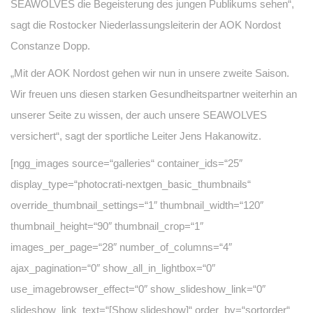
SEAWOLVES die Begeisterung des jungen Publikums sehen“,
sagt die Rostocker Niederlassungsleiterin der AOK Nordost
Constanze Dopp.
„Mit der AOK Nordost gehen wir nun in unsere zweite Saison.
Wir freuen uns diesen starken Gesundheitspartner weiterhin an
unserer Seite zu wissen, der auch unsere SEAWOLVES
versichert“, sagt der sportliche Leiter Jens Hakanowitz.
[ngg_images source=“galleries“ container_ids=“25″
display_type=“photocrati-nextgen_basic_thumbnails“
override_thumbnail_settings=“1″ thumbnail_width=“120″
thumbnail_height=“90″ thumbnail_crop=“1″
images_per_page=“28″ number_of_columns=“4″
ajax_pagination=“0″ show_all_in_lightbox=“0″
use_imagebrowser_effect=“0″ show_slideshow_link=“0″
slideshow_link_text=“[Show slideshow]“ order_by=“sortorder“